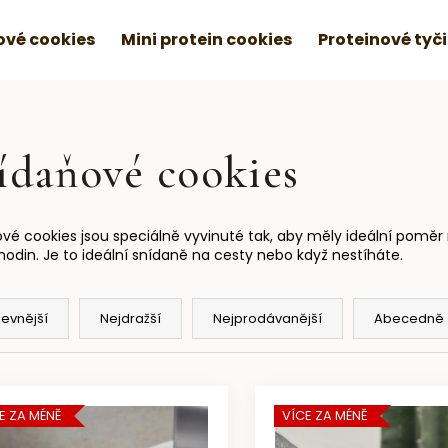
vé cookies
Mini protein cookies
Proteinové tyč
ídaňové cookies
vé cookies jsou speciálně vyvinuté tak, aby měly ideální poměr ma
 hodin. Je to ideální snídaně na cesty nebo když nestíháte.
levnější
Nejdražší
Nejprodávanější
Abecedně
E ZA MÉNĚ
VÍCE ZA MÉNĚ