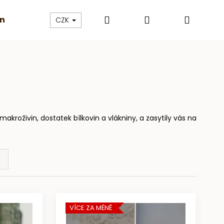
Hledat
Přihlášení
Nákup
inky
Másla a granoly
Proteiny
Dárkové pouka
CZK
košík
kroživin, dostatek bílkovin a vlákniny, a zasytily vás na
VÍCE ZA MÉNĚ