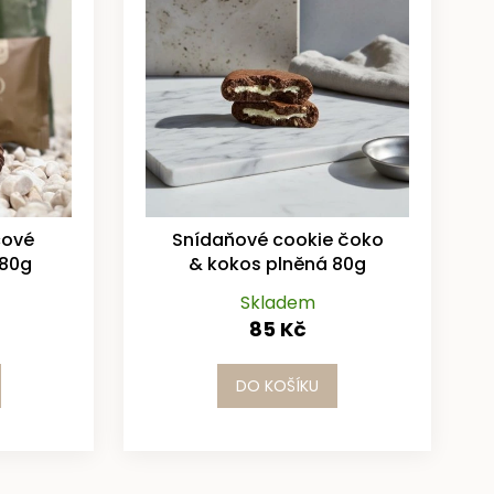
cové
Snídaňové cookie čoko
 80g
& kokos plněná 80g
Skladem
85 Kč
DO KOŠÍKU