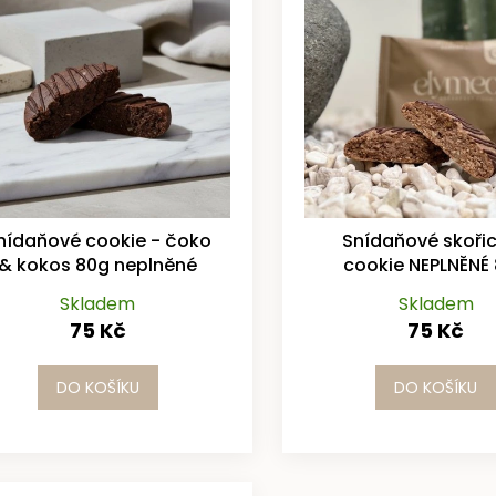
nídaňové cookie - čoko
Snídaňové skoři
& kokos 80g neplněné
cookie NEPLNĚNÉ
Skladem
Skladem
75 Kč
75 Kč
DO KOŠÍKU
DO KOŠÍKU