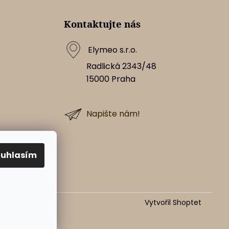
Kontaktujte nás
Elymeo s.r.o.
Radlická 2343/48
15000
Praha
Napište nám!
ouhlasím
Vytvořil Shoptet