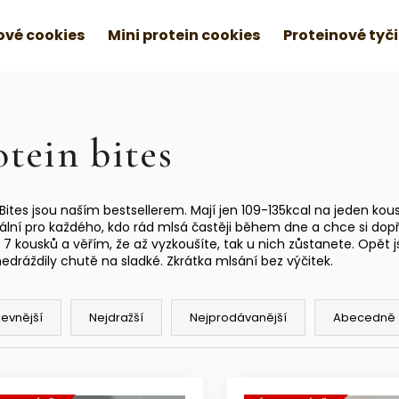
vé cookies
Mini protein cookies
Proteinové tyč
otein bites
 Bites jsou naším bestsellerem. Mají jen 109-135kcal na jeden kous
eální pro každého, kdo rád mlsá častěji během dne a chce si dopř
 7 kousků a věřím, že až vyzkoušíte, tak u nich zůstanete. Opět 
nedráždily chutě na sladké. Zkrátka mlsání bez výčitek.
levnější
Nejdražší
Nejprodávanější
Abecedně