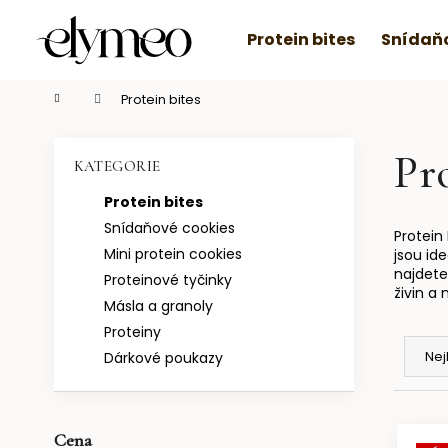
K
Přejít
na
o
Protein bites
Snídaňo
obsah
Zpět
Zpět
š
do
do
í
Domů
Protein bites
C
obchodu
obchodu
k
P
o
o
Pr
p
Přeskočit
KATEGORIE
s
o
kategorie
Protein bites
t
t
Snídaňové cookies
r
ř
Protein
Mini protein cookies
a
jsou id
e
najdete
Proteinové tyčinky
n
b
živin a 
Másla a granoly
n
u
Ř
Proteiny
í
j
a
Nej
Dárkové poukazy
p
e
z
a
t
e
n
e
V
n
e
Cena
n
ý