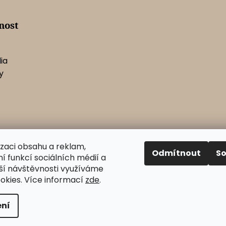
i
s
u
nost
ia
y
izaci obsahu a reklam,
Odmítnout
S
í funkcí sociálních médií a
ší návštěvnosti využíváme
okies. Více informací
zde
.
pravit nastavení cookies
ní