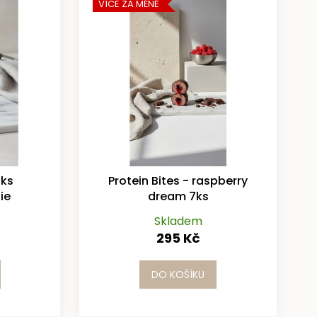
VÍCE ZA MÉNĚ
7ks
Protein Bites - raspberry
ie
dream 7ks
Skladem
295 Kč
DO KOŠÍKU