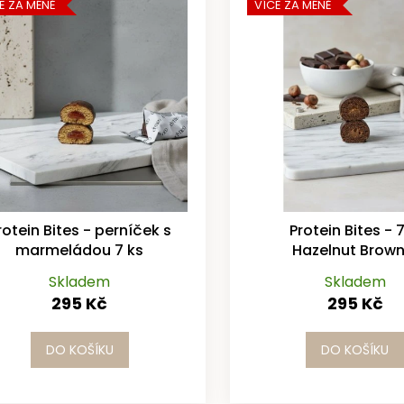
E ZA MÉNĚ
VÍCE ZA MÉNĚ
rotein Bites - perníček s
Protein Bites - 
marmeládou 7 ks
Hazelnut Brown
Skladem
Skladem
295 Kč
295 Kč
DO KOŠÍKU
DO KOŠÍKU