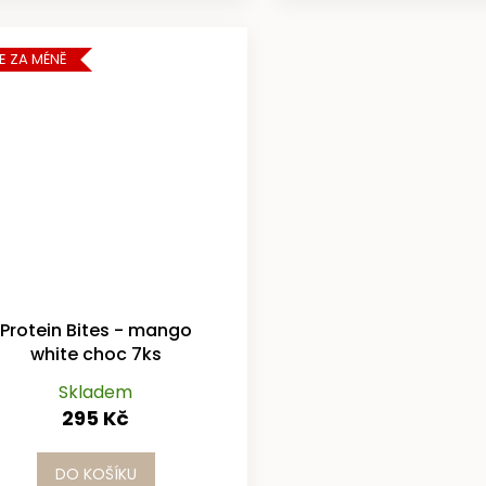
E ZA MÉNĚ
Protein Bites - mango
white choc 7ks
Skladem
295 Kč
DO KOŠÍKU