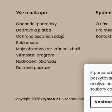
í
Vše o nákupu
Společ
Obchodní podmínky
O nás
Doprava a platba
Pro méd
Ochrana osobních údajů
Kontakt
Reklamace
Moje objednávka - vrácení zboží
Věrnostní program
Hodnocení obchodu
Dárkové poukazy
K personal
poskytován
analýze na
soubory co
Copyright 2026
Elymeo.cz
. Všechna práva vyhrazena.
U
Nastave