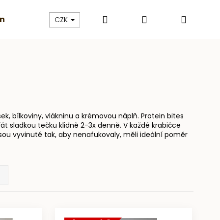
Hledat
Přihlášení
Nákup
inky
Másla a granoly
Proteiny
Dárkové pouka
CZK
košík
ek, bílkoviny, vlákninu a krémovou náplň. Protein bites
át sladkou tečku klidně 2-3x denně. V každé krabičce
jsou vyvinuté tak, aby nenafukovaly, měli ideální poměr