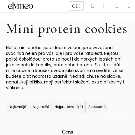
K
Přejít
Hledat
Náku
M
Přihlášen
CZK
na
o
obsah
Zpět
Zpět
košík
š
Mini protein cookies
í
C
k
o
p
Naše mini cookie jsou ideální volbou jako vyvážená
svačinka nejen pro vás, ale i pro vaše ratolesti. Nejsou
o
polité čokoládou, proto se hodí i do horkých letních dní
t
jako snack do kabelky, auta nebo batohu. Zkuste si dát
mini cookie a kousek ovoce jako svačinu a uvidíte, že se
ř
budete cítit naprosto úžasně. Nedrždí chutě na sladké,
e
nenafukují bříško, mají perfektní složení, extra bílkoviny i
b
vlákninu.
u
Ř
j
a
Nejlevnější
Nejdražší
Nejprodávanější
Abecedně
e
z
t
e
e
n
Cena
n