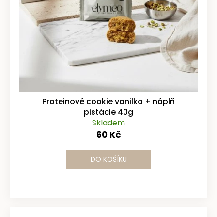
č
d
u
u
j
e
k
m
t
e
ů
COOKIE
MATCHA-
MANGO
Proteinové cookie vanilka + náplň
40G
pistácie 40g
60
Skladem
Kč
60 Kč
DO KOŠÍKU