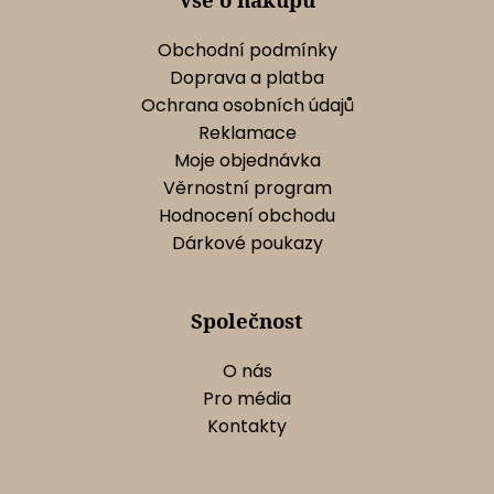
v
k
Obchodní podmínky
y
Doprava a platba
v
Ochrana osobních údajů
ý
Reklamace
p
Moje objednávka
i
s
Věrnostní program
u
Hodnocení obchodu
Dárkové poukazy
Společnost
O nás
Pro média
Kontakty