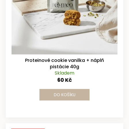
č
d
u
u
j
e
k
m
t
e
ů
SNÍDAŇOVÉ
SKOŘICOVÉ
COOKIE
Proteinové cookie vanilka + náplň
PLNĚNÉ
pistácie 40g
80G
Skladem
85
60 Kč
Kč
DO KOŠÍKU