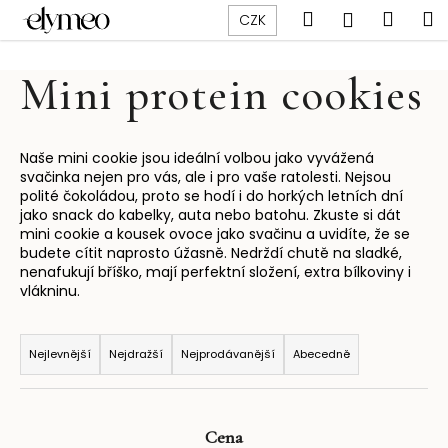
K
Přejít
Hledat
Náku
M
Přihlášen
CZK
na
o
obsah
Zpět
Zpět
košík
š
Mini protein cookies
í
C
k
o
p
Naše mini cookie jsou ideální volbou jako vyvážená
svačinka nejen pro vás, ale i pro vaše ratolesti. Nejsou
o
polité čokoládou, proto se hodí i do horkých letních dní
t
jako snack do kabelky, auta nebo batohu. Zkuste si dát
mini cookie a kousek ovoce jako svačinu a uvidíte, že se
ř
budete cítit naprosto úžasně. Nedrždí chutě na sladké,
e
nenafukují bříško, mají perfektní složení, extra bílkoviny i
b
vlákninu.
u
Ř
j
a
Nejlevnější
Nejdražší
Nejprodávanější
Abecedně
e
z
t
e
e
n
Cena
n