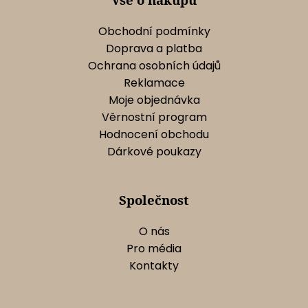
v
k
Obchodní podmínky
y
Doprava a platba
v
Ochrana osobních údajů
ý
Reklamace
p
Moje objednávka
i
s
Věrnostní program
u
Hodnocení obchodu
Dárkové poukazy
Společnost
O nás
Pro média
Kontakty