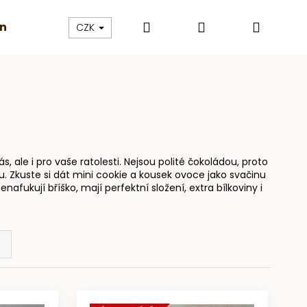
Hledat
Přihlášení
Nákup
inky
Másla a granoly
Proteiny
Dárkové pouka
CZK
košík
, ale i pro vaše ratolesti. Nejsou polité čokoládou, proto
u. Zkuste si dát mini cookie a kousek ovoce jako svačinu
nafukují bříško, mají perfektní složení, extra bílkoviny i