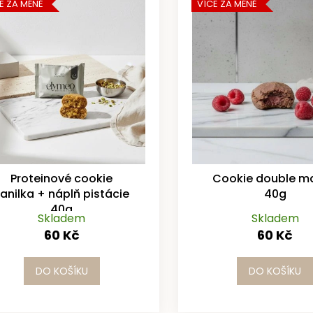
E ZA MÉNĚ
VÍCE ZA MÉNĚ
Proteinové cookie
Cookie double ma
anilka + náplň pistácie
40g
40g
Skladem
Skladem
60 Kč
60 Kč
DO KOŠÍKU
DO KOŠÍKU