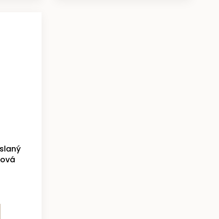
 slaný
dová