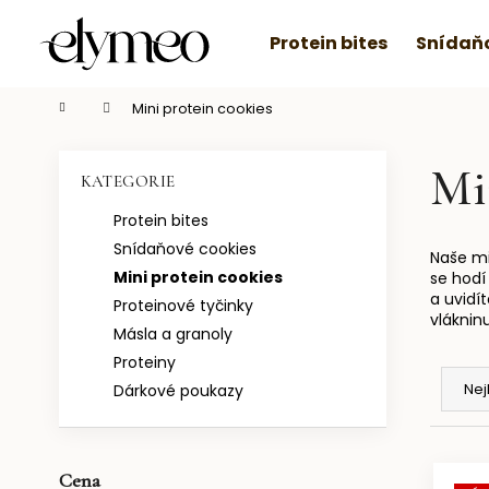
K
Přejít
na
o
Protein bites
Snídaňo
obsah
Zpět
Zpět
š
do
do
í
Domů
Mini protein cookies
C
obchodu
obchodu
k
P
o
o
Mi
p
Přeskočit
KATEGORIE
s
o
kategorie
Protein bites
t
t
Snídaňové cookies
r
ř
Naše mi
Mini protein cookies
a
se hodí
e
a uvidít
Proteinové tyčinky
n
b
vlákninu
Másla a granoly
n
u
Ř
Proteiny
í
j
a
Nej
Dárkové poukazy
p
e
z
a
t
e
n
e
V
n
e
Cena
n
ý