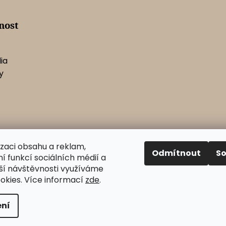
i
s
u
nost
ia
y
izaci obsahu a reklam,
Odmítnout
S
í funkcí sociálních médií a
ší návštěvnosti využíváme
okies. Více informací
zde
.
pravit nastavení cookies
ní