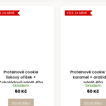
E ZA MÉNĚ
VÍCE ZA MÉNĚ
Proteinové cookie
Proteinové cookie
lískový oříšek +
karamel + araší
čokoládová náplň 40g
náplň 40g
Skladem
Skladem
60 Kč
60 Kč
DO KOŠÍKU
DO KOŠÍKU