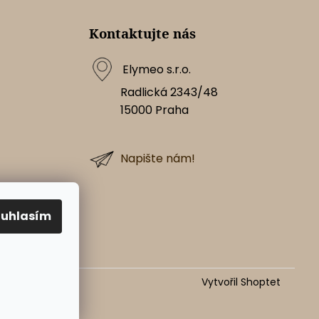
Kontaktujte nás
Elymeo s.r.o.
Radlická 2343/48
15000
Praha
Napište nám!
ouhlasím
Vytvořil Shoptet