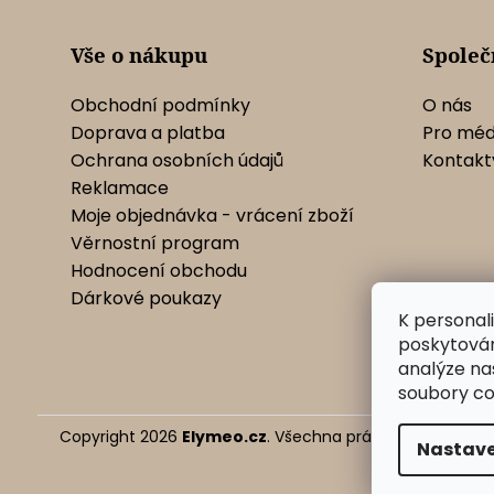
í
Vše o nákupu
Společ
Obchodní podmínky
O nás
Doprava a platba
Pro méd
Ochrana osobních údajů
Kontakt
Reklamace
Moje objednávka - vrácení zboží
Věrnostní program
Hodnocení obchodu
Dárkové poukazy
K personal
poskytován
analýze na
soubory co
Copyright 2026
Elymeo.cz
. Všechna práva vyhrazena.
U
Nastave