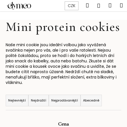
K
Přejít
Hledat
Náku
M
Přihlášen
CZK
na
o
obsah
Zpět
Zpět
košík
š
Mini protein cookies
í
C
k
o
p
Naše mini cookie jsou ideální volbou jako vyvážená
svačinka nejen pro vás, ale i pro vaše ratolesti. Nejsou
o
polité čokoládou, proto se hodí i do horkých letních dní
t
jako snack do kabelky, auta nebo batohu. Zkuste si dát
mini cookie a kousek ovoce jako svačinu a uvidíte, že se
ř
budete cítit naprosto úžasně. Nedrždí chutě na sladké,
e
nenafukují bříško, mají perfektní složení, extra bílkoviny i
b
vlákninu.
u
Ř
j
a
Nejlevnější
Nejdražší
Nejprodávanější
Abecedně
e
z
t
e
e
n
Cena
n