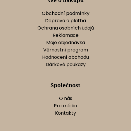
v
k
Obchodní podmínky
y
Doprava a platba
v
Ochrana osobních údajů
ý
Reklamace
p
Moje objednávka
i
s
Věrnostní program
u
Hodnocení obchodu
Dárkové poukazy
Společnost
O nás
Pro média
Kontakty