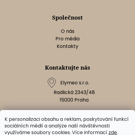
Společnost
O nás
Pro média
Kontakty
Kontaktujte nás
Elymeo s.r.o.
Radlická 2343/48
15000
Praha
K personalizaci obsahu a reklam, poskytování funkcí
Napište nám!
sociálních médií a analýze naší návštěvnosti
využíváme soubory cookies. Více informací
zde
.