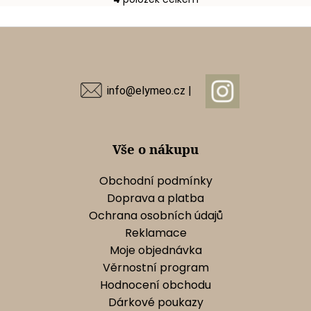
O
v
Z
l
á
á
d
p
a
a
info@elymeo.cz |
c
t
í
í
p
r
Vše o nákupu
v
k
Obchodní podmínky
y
Doprava a platba
v
Ochrana osobních údajů
ý
Reklamace
p
Moje objednávka
i
s
Věrnostní program
u
Hodnocení obchodu
Dárkové poukazy