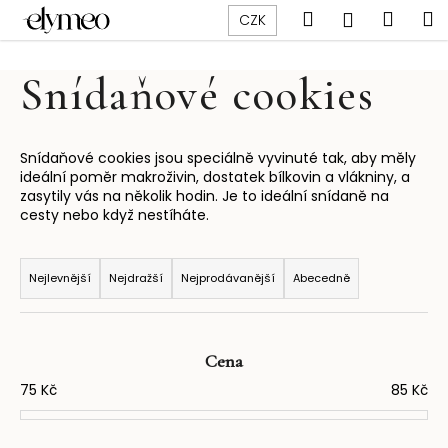
K
Přejít
Hledat
Náku
M
Přihlášen
CZK
na
o
obsah
Zpět
Zpět
košík
š
Snídaňové cookies
í
C
k
o
p
Snídaňové cookies jsou speciálně vyvinuté tak, aby měly
ideální poměr makroživin, dostatek bílkovin a vlákniny, a
o
zasytily vás na několik hodin. Je to ideální snídaně na
t
cesty nebo když nestíháte.
ř
Ř
e
a
Nejlevnější
Nejdražší
Nejprodávanější
Abecedně
b
z
u
e
j
n
Cena
e
í
75
Kč
85
Kč
t
p
e
r
n