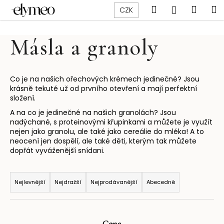
K
Přejít
Hledat
Náku
M
Přihlášen
CZK
na
o
obsah
Zpět
Zpět
košík
š
Másla a granoly
í
C
k
o
p
Co je na našich ořechových krémech jedinečné? Jsou
krásně tekuté už od prvního otevření a mají perfektní
o
složení.
t
A na co je jedinečné na našich granolách? Jsou
ř
nadýchané, s proteinovými křupinkami a můžete je využít
e
nejen jako granolu, ale také jako cereálie do mléka! A to
neocení jen dospělí, ale také děti, kterým tak můžete
b
dopřát vyváženější snídani.
u
Ř
j
a
e
Nejlevnější
Nejdražší
Nejprodávanější
Abecedně
z
t
e
e
n
n
Cena