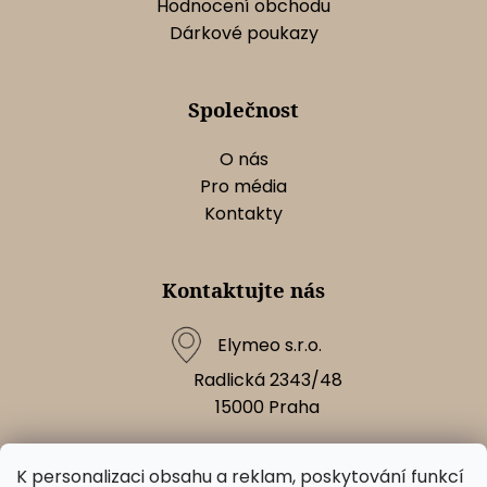
u
Hodnocení obchodu
Dárkové poukazy
Společnost
O nás
Pro média
Kontakty
Kontaktujte nás
Elymeo s.r.o.
Radlická 2343/48
15000
Praha
K personalizaci obsahu a reklam, poskytování funkcí
Napište nám!