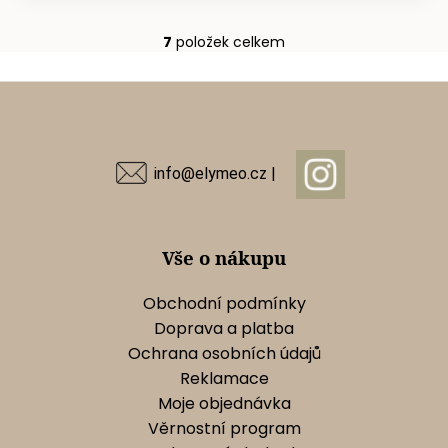
7
položek celkem
O
v
Z
l
á
á
d
p
a
a
info@elymeo.cz |
c
t
í
í
p
r
Vše o nákupu
v
k
Obchodní podmínky
y
Doprava a platba
v
Ochrana osobních údajů
ý
Reklamace
p
Moje objednávka
i
s
Věrnostní program