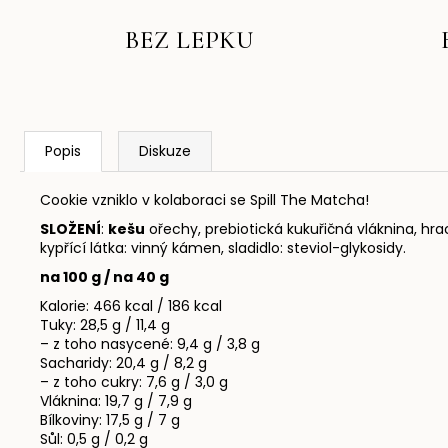
č
u
BEZ LEPKU
j
e
m
e
Popis
Diskuze
COOKIE
MATCHA-
Cookie vzniklo v kolaboraci se Spill The Matcha!
MANGO
40G
SLOŽENÍ
:
kešu
ořechy
, prebiotická kukuřičná vláknina, hr
kypřící látka: vinný kámen, sladidlo: steviol-glykosidy.
60
Kč
na 100 g / na 40 g
PROTEINOVÁ
Kalorie: 466 kcal / 186 kcal
TYČINKA
Tuky: 28,5 g / 11,4 g
SLANÝ
– z toho nasycené: 9,4 g / 3,8 g
KARAMEL
Sacharidy: 20,4 g / 8,2 g
+
– z toho cukry: 7,6 g / 3,0 g
ARAŠÍDY
Vláknina: 19,7 g / 7,9 g
55G
Bílkoviny: 17,5 g / 7 g
65
Sůl: 0,5 g / 0,2 g