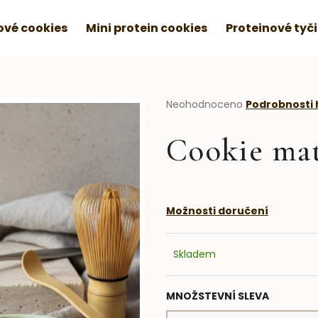
vé cookies
Mini protein cookies
Proteinové tyč
Průměrné
Neohodnoceno
Podrobnosti
hodnocení
produktu
Cookie ma
je
0,0
z
5
hvězdiček.
Možnosti doručení
Skladem
MNOŽSTEVNÍ SLEVA