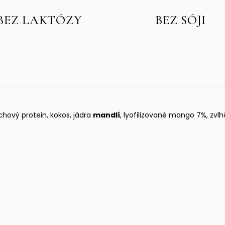
BEZ LAKTÓZY
BEZ SÓJI
achový protein, kokos,
jádra
mandlí
, lyofilizované mango 7%, zvlhč