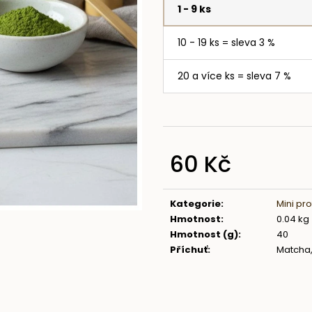
1 - 9 ks
10 - 19 ks = sleva 3 %
20 a více ks = sleva 7 %
60 Kč
Měrná
cena:
Kategorie
:
Mini pr
Hmotnost
:
0.04 kg
Hmotnost (g)
:
40
Příchuť
:
Matcha