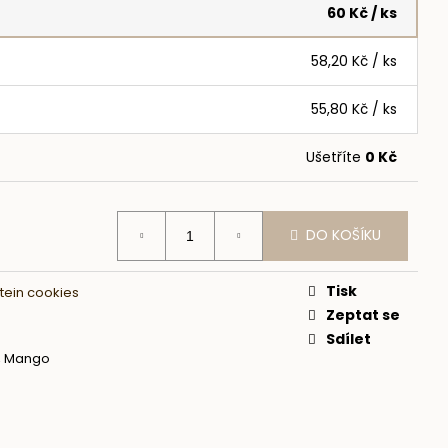
60 Kč
/ ks
58,20 Kč
/ ks
55,80 Kč
/ ks
Ušetříte
0 Kč
DO KOŠÍKU
Tisk
otein cookies
Zeptat se
Sdílet
, Mango