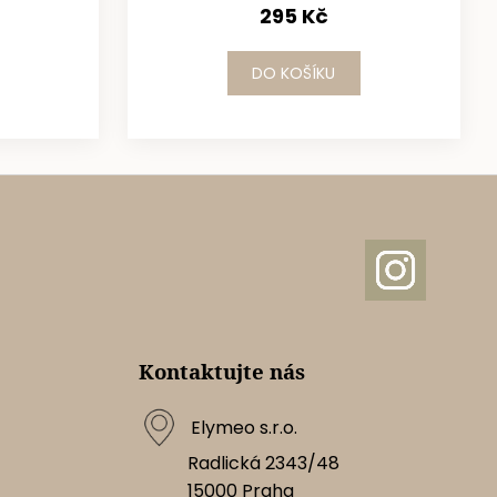
295 Kč
DO KOŠÍKU
Kontaktujte nás
Elymeo s.r.o.
Radlická 2343/48
15000
Praha