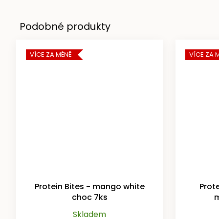
Kč
PROTEINOVÁ
TYČINKA
VANILKA
+
PISTÁCIE
VÍCE ZA MÉNĚ
VÍCE ZA 
55G
65
Kč
Protein Bites - mango white
Prote
choc 7ks
m
Skladem