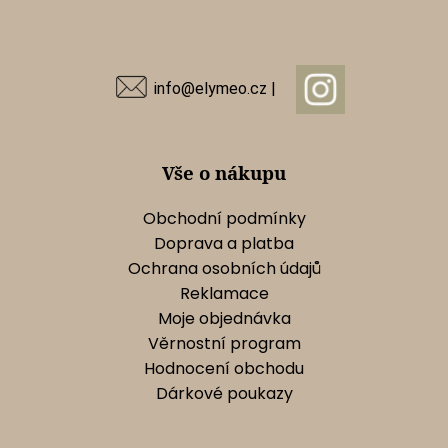
Z
á
p
a
info@elymeo.cz |
t
í
Vše o nákupu
Obchodní podmínky
Doprava a platba
Ochrana osobních údajů
Reklamace
Moje objednávka
Věrnostní program
Hodnocení obchodu
Dárkové poukazy