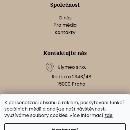
Společnost
O nás
Pro média
Kontakty
Kontaktujte nás
Elymeo s.r.o.
Radlická 2343/48
15000
Praha
K personalizaci obsahu a reklam, poskytování funkcí
Napište nám!
sociálních médií a analýze naší návštěvnosti
využíváme soubory cookies. Více informací
zde
.