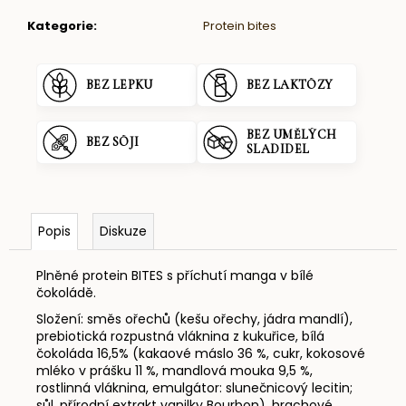
Kategorie
:
Protein bites
BEZ LEPKU
BEZ LAKTÓZY
BEZ UMĚLÝCH
BEZ SÓJI
SLADIDEL
Popis
Diskuze
Plněné protein BITES s příchutí manga v bílé
čokoládě.
Složení:
směs ořechů (
kešu ořechy
,
jádra mandlí
),
prebiotická rozpustná vláknina z kukuřice, bílá
čokoláda 16,5% (kakaové máslo 36 %, cukr, kokosové
mléko v prášku 11 %,
mandlová
mouka 9,5 %,
rostlinná vláknina, emulgátor: slunečnicový lecitin;
sůl, přírodní extrakt vanilky Bourbon), hrachové