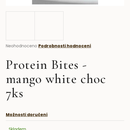
a
j
í
t
?
Průměrné
Neohodnoceno
Podrobnosti hodnocení
hodnocení
produktu
Protein Bites -
je
HLEDAT
0,0
z
mango white choc
5
hvězdiček.
7ks
D
o
p
o
Možnosti doručení
r
u
Skladem