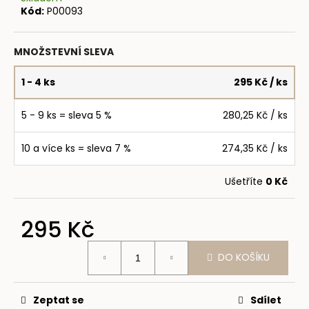
č
Kód:
P00093
u
j
e
MNOŽSTEVNÍ SLEVA
m
e
1 - 4 ks
295 Kč
/ ks
5 - 9 ks = sleva 5 %
280,25 Kč
/ ks
SNÍDAŇOVÉ
SKOŘICOVÉ
COOKIE
10 a více ks = sleva 7 %
274,35 Kč
/ ks
PLNĚNÉ
80G
Ušetříte
0 Kč
85
Kč
295 Kč
Měrná
DO KOŠÍKU
cena:
Zeptat se
Sdílet