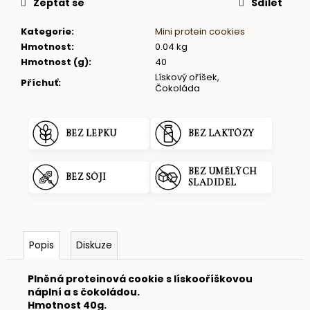
Zeptat se
Sdílet
Kategorie
:
Mini protein cookies
Hmotnost
:
0.04 kg
Hmotnost (g)
:
40
Lískový oříšek,
Příchuť
:
Čokoláda
BEZ LEPKU
BEZ LAKTÓZY
BEZ UMĚLÝCH
BEZ SÓJI
SLADIDEL
Popis
Diskuze
Plněná proteinová cookie s lískooříškovou
náplní a s čokoládou.
Hmotnost 40g.