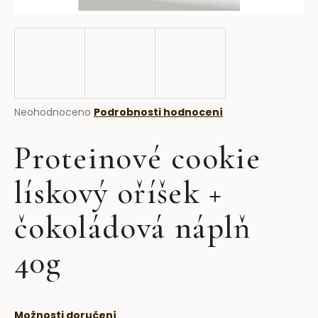
a
j
í
t
?
Průměrné
Neohodnoceno
Podrobnosti hodnocení
hodnocení
produktu
Proteinové cookie
je
HLEDAT
0,0
z
lískový oříšek +
5
hvězdiček.
čokoládová náplň
D
o
40g
p
o
r
u
Možnosti doručení