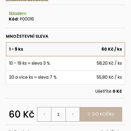
č
u
j
Skladem
Kód:
P00016
e
m
e
MNOŽSTEVNÍ SLEVA
1 - 9 ks
60 Kč
/ ks
SNÍDAŇOVÉ
COOKIE
-
10 - 19 ks = sleva 3 %
58,20 Kč
/ ks
ČOKO
&
KOKOS
20 a více ks = sleva 7 %
55,80 Kč
/ ks
80G
NEPLNĚNÉ
Ušetříte
0 Kč
75
Kč
60 Kč
DO KOŠÍKU
Měrná
cena: