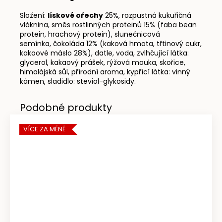
Složení:
lískové ořechy
25%, rozpustná kukuřičná
vláknina, směs rostlinných proteinů 15% (faba bean
protein, hrachový protein), slunečnicová
semínka, čokoláda 12% (kaková hmota, třtinový cukr,
kakaové máslo 28%), datle, voda, zvlhčující látka:
glycerol, kakaový prášek, rýžová mouka, skořice,
himalájská sůl, přírodní aroma, kypřící látka: vinný
kámen, sladidlo: steviol-glykosidy.
VÍCE ZA MÉNĚ