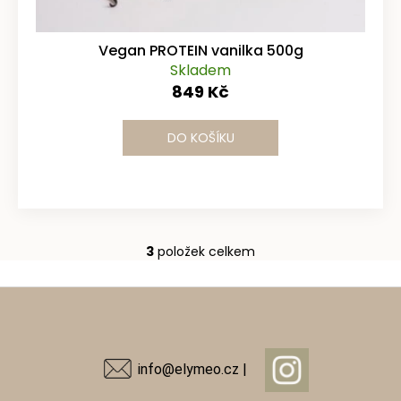
Vegan PROTEIN vanilka 500g
Skladem
849 Kč
DO KOŠÍKU
3
položek celkem
O
v
Z
l
á
á
d
p
a
a
info@elymeo.cz |
c
t
í