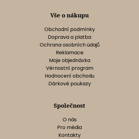
í
p
r
Vše o nákupu
v
k
Obchodní podmínky
y
Doprava a platba
v
Ochrana osobních údajů
ý
Reklamace
p
Moje objednávka
i
s
Věrnostní program
u
Hodnocení obchodu
Dárkové poukazy
Společnost
O nás
Pro média
Kontakty