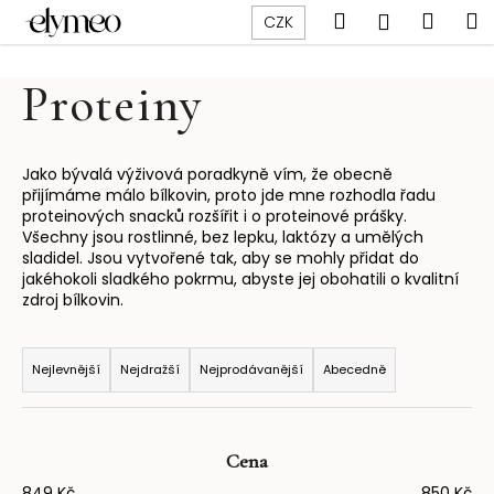
K
Přejít
Hledat
Náku
M
Přihlášen
CZK
na
o
obsah
Zpět
Zpět
košík
š
Proteiny
í
C
k
o
p
Jako bývalá výživová poradkyně vím, že obecně
přijímáme málo bílkovin, proto jde mne rozhodla řadu
o
proteinových snacků rozšířit i o proteinové prášky.
t
Všechny jsou rostlinné, bez lepku, laktózy a umělých
sladidel. Jsou vytvořené tak, aby se mohly přidat do
ř
jakéhokoli sladkého pokrmu, abyste jej obohatili o kvalitní
e
zdroj bílkovin.
b
Ř
u
a
Nejlevnější
Nejdražší
Nejprodávanější
Abecedně
j
z
e
e
t
n
e
Cena
í
n
849
Kč
850
Kč