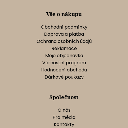
í
p
r
Vše o nákupu
v
k
Obchodní podmínky
y
Doprava a platba
v
Ochrana osobních údajů
ý
Reklamace
p
Moje objednávka
i
s
Věrnostní program
u
Hodnocení obchodu
Dárkové poukazy
Společnost
O nás
Pro média
Kontakty