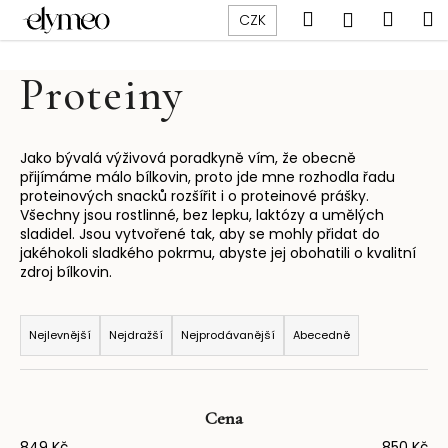
K
Přejít
Hledat
Náku
M
Přihlášen
CZK
na
o
obsah
Zpět
Zpět
košík
š
Proteiny
í
C
k
o
p
Jako bývalá výživová poradkyně vím, že obecně
přijímáme málo bílkovin, proto jde mne rozhodla řadu
o
proteinových snacků rozšířit i o proteinové prášky.
t
Všechny jsou rostlinné, bez lepku, laktózy a umělých
sladidel. Jsou vytvořené tak, aby se mohly přidat do
ř
jakéhokoli sladkého pokrmu, abyste jej obohatili o kvalitní
e
zdroj bílkovin.
b
Ř
u
a
Nejlevnější
Nejdražší
Nejprodávanější
Abecedně
j
z
e
e
t
n
e
Cena
í
n
849
Kč
850
Kč