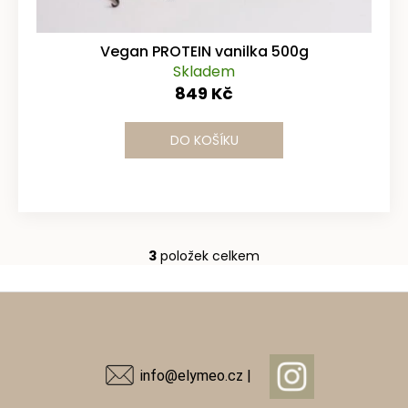
Vegan PROTEIN vanilka 500g
Skladem
849 Kč
DO KOŠÍKU
3
položek celkem
O
v
Z
l
á
á
d
p
a
a
info@elymeo.cz |
c
t
í