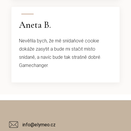
Aneta B.
Nevěřila bych, že mě snídaňové cookie
dokáže zasytit a bude mi stačit místo
snídaně, a navíc bude tak strašně dobré.
Gamechanger.
Z
á
p
info@elymeo.cz
a