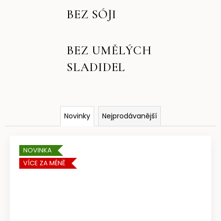
a
BEZ SÓJI
j
í
BEZ UMĚLÝCH
t
?
SLADIDEL
HLEDAT
Novinky
Nejprodávanější
NOVINKA
D
VÍCE ZA MÉNĚ
o
p
o
r
u