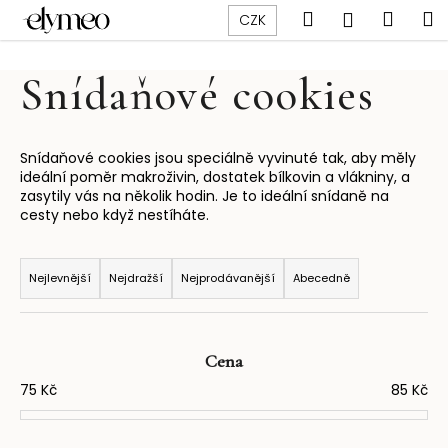
K
Přejít
Hledat
Náku
M
Přihlášen
CZK
na
o
obsah
Zpět
Zpět
košík
š
Snídaňové cookies
í
C
k
o
p
Snídaňové cookies jsou speciálně vyvinuté tak, aby měly
ideální poměr makroživin, dostatek bílkovin a vlákniny, a
o
zasytily vás na několik hodin. Je to ideální snídaně na
t
cesty nebo když nestíháte.
ř
Ř
e
a
Nejlevnější
Nejdražší
Nejprodávanější
Abecedně
b
z
u
e
j
n
Cena
e
í
75
Kč
85
Kč
t
p
e
r
n