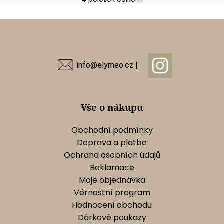
O
v
Z
l
á
á
d
p
a
a
info@elymeo.cz |
c
t
í
í
p
r
Vše o nákupu
v
k
Obchodní podmínky
y
Doprava a platba
v
Ochrana osobních údajů
ý
Reklamace
p
Moje objednávka
i
s
Věrnostní program
u
Hodnocení obchodu
Dárkové poukazy