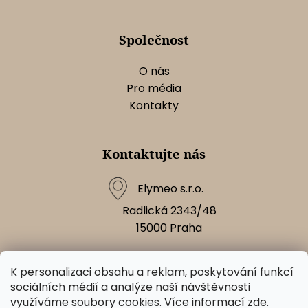
Společnost
O nás
Pro média
Kontakty
Kontaktujte nás
Elymeo s.r.o.
Radlická 2343/48
15000
Praha
K personalizaci obsahu a reklam, poskytování funkcí
Napište nám!
sociálních médií a analýze naší návštěvnosti
využíváme soubory cookies. Více informací
zde
.