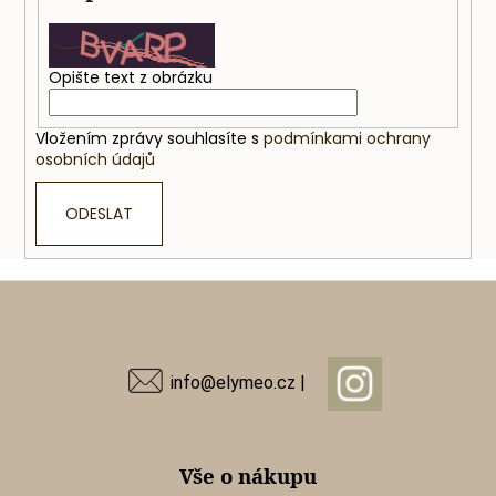
č
u
j
e
Opište text z obrázku
m
e
Vložením zprávy souhlasíte s
podmínkami ochrany
osobních údajů
SNÍDAŇOVÉ
SKOŘICOVÉ
ODESLAT
COOKIE
PLNĚNÉ
80G
Z
85
Kč
á
p
a
info@elymeo.cz |
t
í
Vše o nákupu