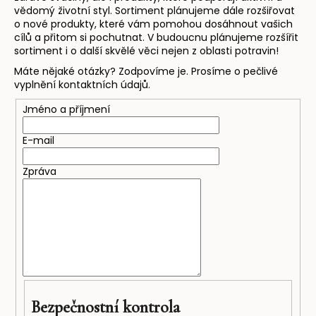
vědomý životní styl. Sortiment plánujeme dále rozšiřovat
a
o nové produkty, které vám pomohou dosáhnout vašich
j
cílů a přitom si pochutnat. V budoucnu plánujeme rozšířit
sortiment i o další skvělé věci nejen z oblasti potravin!
í
t
Máte nějaké otázky? Zodpovíme je. Prosíme o pečlivé
vyplnění kontaktních údajů.
?
Jméno a příjmení
E-mail
HLEDAT
Zpráva
D
o
p
o
r
u
Bezpečnostní kontrola