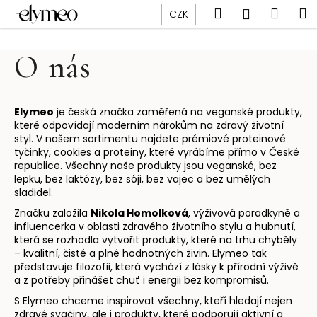
K
Přejít
Hledat
Náku
M
Přihlášen
CZK
na
o
obsah
Zpět
Zpět
košík
š
O nás
í
C
k
o
p
Elymeo
je česká značka zaměřená na veganské produkty,
které odpovídají moderním nárokům na zdravý životní
o
styl. V našem sortimentu najdete prémiové proteinové
t
tyčinky, cookies a proteiny, které vyrábíme přímo v České
republice. Všechny naše produkty jsou veganské, bez
ř
lepku, bez laktózy, bez sóji, bez vajec a bez umělých
e
sladidel.
b
Značku založila
Nikola Homolková
, výživová poradkyně a
u
influencerka v oblasti zdravého životního stylu a hubnutí,
j
která se rozhodla vytvořit produkty, které na trhu chyběly
– kvalitní, čisté a plné hodnotných živin. Elymeo tak
e
představuje filozofii, která vychází z lásky k přírodní výživě
t
a z potřeby přinášet chuť i energii bez kompromisů.
e
S Elymeo chceme inspirovat všechny, kteří hledají nejen
n
zdravé svačiny, ale i produkty, které podporují aktivní a