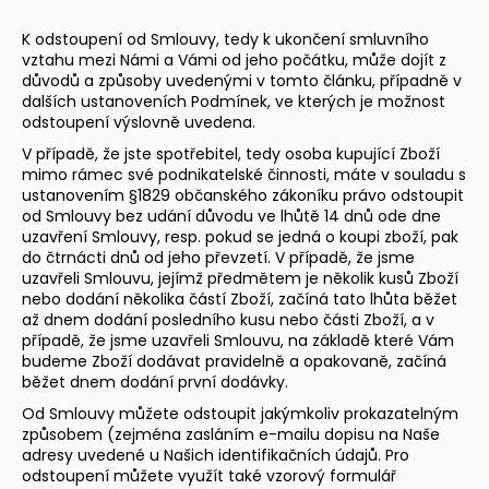
K odstoupení od Smlouvy, tedy k ukončení smluvního
vztahu mezi Námi a Vámi od jeho počátku, může dojít z
důvodů a způsoby uvedenými v tomto článku, případně v
dalších ustanoveních Podmínek, ve kterých je možnost
odstoupení výslovně uvedena.
V případě, že jste spotřebitel, tedy osoba kupující Zboží
mimo rámec své podnikatelské činnosti, máte v souladu s
ustanovením §1829 občanského zákoníku právo odstoupit
od Smlouvy bez udání důvodu ve lhůtě 14 dnů ode dne
uzavření Smlouvy, resp. pokud se jedná o koupi zboží, pak
do čtrnácti dnů od jeho převzetí. V případě, že jsme
uzavřeli Smlouvu, jejímž předmětem je několik kusů Zboží
nebo dodání několika částí Zboží, začíná tato lhůta běžet
až dnem dodání posledního kusu nebo části Zboží, a v
případě, že jsme uzavřeli Smlouvu, na základě které Vám
budeme Zboží dodávat pravidelně a opakovaně, začíná
běžet dnem dodání první dodávky.
Od Smlouvy můžete odstoupit jakýmkoliv prokazatelným
způsobem (zejména zasláním e-mailu dopisu na Naše
adresy uvedené u Našich identifikačních údajů. Pro
odstoupení můžete využít také vzorový formulář