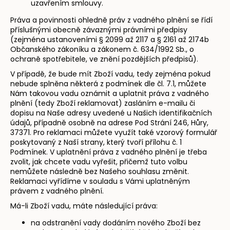
uzavřením smlouvy.
Práva a povinnosti ohledně práv z vadného plnění se řídí
příslušnými obecně závaznými právními předpisy
(zejména ustanoveními § 2099 až 2117 a § 2161 až 2174b
Občanského zákoníku a zákonem č. 634/1992 Sb., o
ochraně spotřebitele, ve znění pozdějších předpisů).
V případě, že bude mít Zboží vadu, tedy zejména pokud
nebude splněna některá z podmínek dle čl. 7.1, můžete
Nám takovou vadu oznámit a uplatnit práva z vadného
plnění (tedy Zboží reklamovat) zasláním e-mailu či
dopisu na Naše adresy uvedené u Našich identifikačních
údajů, případně osobně na adrese
Pod Strání 246, Hůry,
37371
. Pro reklamaci můžete využít také vzorový formulář
poskytovaný z Naší strany, který tvoří přílohu č. 1
Podmínek. V uplatnění práva z vadného plnění je třeba
zvolit, jak chcete vadu vyřešit, přičemž tuto volbu
nemůžete následně bez Našeho souhlasu změnit.
Reklamaci vyřídíme v souladu s Vámi uplatněným
právem z vadného plnění.
Má-li Zboží vadu, máte následující práva:
na odstranění vady dodáním nového Zboží bez