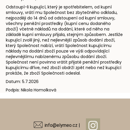
Odstoupí-li kupující, který je spotřebitelem, od kupní
smlouvy, vrátí mu Společnost bez zbytečného odkladu,
nejpozději do 14 dnů od odstoupení od kupní smlouvy,
všechny peněžní prostředky (kupní cenu dodaného
zboží) včetně nákladů na dodání, které od něho na
základě kupní smlouvy přijala, stejným způsobem. Jestliže
kupující zvolil jiný, než nejlevnější způsob dodání zboží,
který Společnost nabízí, vrátí Společnost kupujícímu
náklady na dodání zboží pouze ve výši odpovídající
nejlevnějšímu nabízenému způsobu dodání zboží.
Společnost není povinna vrátit přijaté peněžní prostředky
kupujícímu dříve, než zboží obdrží zpět nebo než kupující
prokáže, že zboží Společnosti odeslal.
Datum: 5.7.2026
Podpis: Nikola Homolková
Z
á
p
a
info@elymeo.cz |