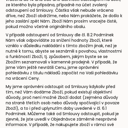
ze kterého byla připsána, případně na účet zvolený
odstoupení od Smlouvy. Částka však nebude vrácena
dříve, než Zboží obdržíme, nebo Nám prokážete, že došlo k
jeho zaslání zpět Nám. Zboží Nám prosím vracejte čisté,
pokud možno včetně originálního obalu.
V případě odstoupení od Smlouvy dle čl. 8.2 Podmínek
Nám však odpovídáte za snížení hodnoty Zboží, které
vzniklo v důsledku nakládání s tímto zbožím jinak, než je
nutné k tomu, abyste se seznámili s povahou, vlastnostmi
a funkčností Zboží, tj. způsobem, jakým byste se se
Zbožím seznamovali v kamenné prodejně. V případě, že
jsme Vám ještě nevrátili Cenu, jsme oprávněni
pohledávku z titulu nákladů započíst na Vaši pohledávku
na vrácení Ceny.
My jsme oprávněni odstoupit od Smlouvy kdykoliv před
tím, než Vám dodáme Zboží, pokud existují objektivní
důvody, proč není možné Zboží dodat (zejména důvody
na straně třetích osob nebo důvody spočívající v povaze
Zboží), a to i před uplynutím doby uvedené v čl. 6.1
Podmínek. Můžeme také od Smlouvy odstoupit, pokud je
zjevné, že jste uvedli v Objednávce záměrně nesprávné
informace. V případě, že nakupujete zboží v rámci své