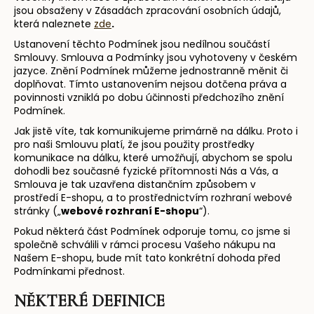
jsou obsaženy v Zásadách zpracování osobních údajů,
a
která naleznete
zde
.
j
Ustanovení těchto Podmínek jsou nedílnou součástí
í
Smlouvy. Smlouva a Podmínky jsou vyhotoveny v českém
t
jazyce. Znění Podmínek můžeme jednostranně měnit či
doplňovat. Tímto ustanovením nejsou dotčena práva a
?
povinnosti vzniklá po dobu účinnosti předchozího znění
Podmínek.
Jak jistě víte, tak komunikujeme primárně na dálku. Proto i
pro naši Smlouvu platí, že jsou použity prostředky
komunikace na dálku, které umožňují, abychom se spolu
HLEDAT
dohodli bez současné fyzické přítomnosti Nás a Vás, a
Smlouva je tak uzavřena distančním způsobem v
prostředí E-shopu, a to prostřednictvím rozhraní webové
stránky („
webové rozhraní E-shopu
“).
D
Pokud některá část Podmínek odporuje tomu, co jsme si
o
společně schválili v rámci procesu Vašeho nákupu na
p
Našem E-shopu, bude mít tato konkrétní dohoda před
o
Podmínkami přednost.
r
NĚKTERÉ DEFINICE
u