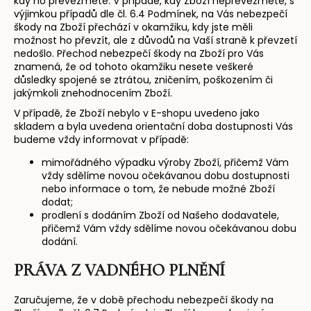
kdy ho převezmete. V případě, kdy Zboží nepřevezmete, s
výjimkou případů dle čl. 6.4 Podmínek, na Vás nebezpečí
škody na Zboží přechází v okamžiku, kdy jste měli
možnost ho převzít, ale z důvodů na Vaší straně k převzetí
nedošlo. Přechod nebezpečí škody na Zboží pro Vás
znamená, že od tohoto okamžiku nesete veškeré
důsledky spojené se ztrátou, zničením, poškozením či
jakýmkoli znehodnocením Zboží.
V případě, že Zboží nebylo v E-shopu uvedeno jako
skladem a byla uvedena orientační doba dostupnosti Vás
budeme vždy informovat v případě:
mimořádného výpadku výroby Zboží, přičemž Vám
vždy sdělíme novou očekávanou dobu dostupnosti
nebo informace o tom, že nebude možné Zboží
dodat;
prodlení s dodáním Zboží od Našeho dodavatele,
přičemž Vám vždy sdělíme novou očekávanou dobu
dodání.
PRÁVA
Z VADNÉHO PLNĚNÍ
Zaručujeme, že v době přechodu nebezpečí škody na