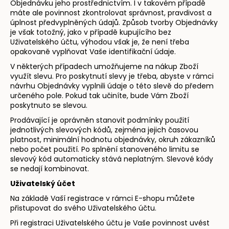
Objednávku jeho prostřednictvím. I v takovém případě
máte ale povinnost zkontrolovat správnost, pravdivost a
úplnost předvyplněných údajů. Způsob tvorby Objednávky
je však totožný, jako v případě kupujícího bez
Uživatelského účtu, výhodou však je, že není třeba
opakovaně vyplňovat Vaše identifikační údaje.
V některých případech umožňujeme na nákup Zboží
využít slevu. Pro poskytnutí slevy je třeba, abyste v rámci
návrhu Objednávky vyplnili údaje o této slevě do předem
určeného pole. Pokud tak učiníte, bude Vám Zboží
poskytnuto se slevou.
Prodávající je oprávněn stanovit podmínky použití
jednotlivých slevových kódů, zejména jejich časovou
platnost, minimální hodnotu objednávky, okruh zákazníků
nebo počet použití. Po splnění stanoveného limitu se
slevový kód automaticky stává neplatným. Slevové kódy
se nedají kombinovat.
Uživatelský
účet
Na základě Vaší registrace v rámci E-shopu můžete
přistupovat do svého Uživatelského účtu.
Při registraci Uživatelského účtu je Vaše povinnost uvést