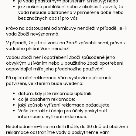
je vada podstatným porušením Smlouvy; nebo
je z našeho prohlášení nebo z okolností zjevné, že
vada nebude odstraněna v přiměřené době nebo
bez značných obtíží pro Vás.
Právo na odstoupení od Smlouvy nenáleží v případě, je-li
vada Zboží nevýznamná.
V případě, že jste si vadu na Zboží způsobili sami, práva z
vadného plnění Vám nenáleží.
Vadou Zboží není opotřebení Zboží způsobené jeho
obvyklým užíváním nebo u použitého Zboží opotřebení
odpovídající míře jeho předchozího používání.
Při uplatnění reklamace Vám vystavíme písemné
potvrzení, ve kterém bude uvedeno:
datum, kdy jste reklamaci uplatnili;
co je obsahem reklamace;
jaký způsob vyřízení reklamace požadujete;
Vaše kontaktní údaje pro účely poskytnutí
informace o vyřízení reklamace.
Nedohodneme-li se na delší lhůtě, do 30 dnů od obdržení
reklamace odstraníme vady a poskytneme Vám