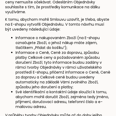
ceny nemusíte očekávat. Odesláním Objednávky
souhlasíte s tím, že prostředky komunikace na dálku
využíváme.
K tomu, abychom mohli Smlouvu uzavřít, je třeba, abyste
na E-shopu vytvořili Objednávku. V tomto návrhu musí
být uvedeny následující údaje:
Informace o nakupovaném Zboží (na E-shopu
označujete Zboží, o jehož nákup máte zájem,
tlačítkem „Přidat do košíku“);
Informace o Ceně, Ceně za dopravu, způsobu
platby Celkové ceny a požadovaném způsobu
doručení Zboží; tyto informace budou zadány v
rámci tvorby Objednávky v rámci uživatelského
prostředí E-shopu, přičemž informace o Ceně, Ceně
za dopravu a Celkové ceně budou uvedeny
automaticky na základě Vámi zvolného Zboží,
způsobu jeho doručení a platby;
Své identifikační a kontaktní údaje sloužící k tomu,
abychom mohli doručit Zboží, zejména tedy jméno,
příjmení, doručovací adresu, telefonní číslo a e-
mailovou adresu.
V průběhu tvorby Objednávky může až do doby jejího