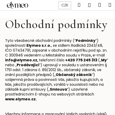
K
Přejít
Hledat
Náku
M
Přihlášen
CZK
na
o
obsah
Zpět
Zpět
košík
š
Obchodní podmínky
í
C
k
o
p
Tyto všeobecné obchodní podmínky (“
Podmínky
”)
společnosti
Elymeo s.r.o.
, se sídlem Radlická 2343/48,
o
IČO 07434791, zapsané v obchodním rejstříku pod sp. zn.
t
C 300946 vedeném u Městského soudu v Praze
,
e-mail
info@elymeo.cz
,
telefonní číslo
+420 775 245 313
(„
My
”
ř
nebo „
P
rodávající
”) upravují v souladu s ustanovením §
e
1751 odst. 1 zákona č. 89/2012 Sb., občanský zákoník, ve
b
znění pozdějších předpisů („
O
bčanský zákoník
“)
vzájemná práva a povinnosti Vás, jakožto kupujících, a
u
Nás, jakožto prodávajících, vzniklá v souvislosti nebo na
j
základě kupní smlouvy („
Smlouva
“) uzavřené
e
prostřednictvím E-shopu na webových stránkách
www.elymeo.cz.
t
e
n
Všechny informace o zpracování Vašich osobních údajů