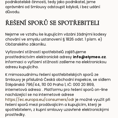
podnikatelské činnosti, tedy jako podnikatel, jsme
oprávněni od Smlouvy odstoupit kdykoli, i bez udání
důvodu.
ŘEŠENÍ SPORŮ SE SPOTŘEBITELI
Nejsme ve vztahu ke kupujícím vázáni žádnými kodexy
chování ve smyslu ustanovení § 1826 odst. 1 písm. e)
Občanského zákoníku.
Vyřizování stížností spotřebitelů zajišťujeme
prostřednictvím elektronické adresy
info@elymeo.cz
.
Informaci o vyřízení stížnosti zašleme na elektronickou
adresu kupujícího.
K mimosoudnímu řešení spotřebitelských sporů ze
Smlouvy je příslušná Česká obchodní inspekce, se sídlem
Štěpánská 796/44, 110 00 Praha 1, IČ: 000 20 869,
internetová adresa: . Platformu pro řešení sporů on-line
nacházející se na internetové adrese
https://ec.europa.eu/consumers/odr
je možné využít při
řešení sporů mezi prodávajícím a kupujícím, který je
spotřebitelem, z kupní smlouvy uzavřené elektronickými
prostředky.