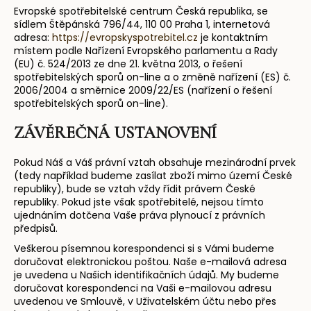
Evropské spotřebitelské centrum Česká republika, se
sídlem Štěpánská 796/44, 110 00 Praha 1, internetová
adresa:
https://evropskyspotrebitel.cz
je kontaktním
místem podle Nařízení Evropského parlamentu a Rady
(EU) č. 524/2013 ze dne 21. května 2013, o řešení
spotřebitelských sporů on-line a o změně nařízení (ES) č.
2006/2004 a směrnice 2009/22/ES (nařízení o řešení
spotřebitelských sporů on-line).
ZÁVĚREČNÁ USTANOVENÍ
Pokud Náš a Váš právní vztah obsahuje mezinárodní prvek
(tedy například budeme zasílat zboží mimo území České
republiky), bude se vztah vždy řídit právem České
republiky. Pokud jste však spotřebitelé, nejsou tímto
ujednáním dotčena Vaše práva plynoucí z právních
předpisů.
Veškerou písemnou korespondenci si s Vámi budeme
doručovat elektronickou poštou. Naše e-mailová adresa
je uvedena u Našich identifikačních údajů. My budeme
doručovat korespondenci na Vaši e-mailovou adresu
uvedenou ve Smlouvě, v Uživatelském účtu nebo přes