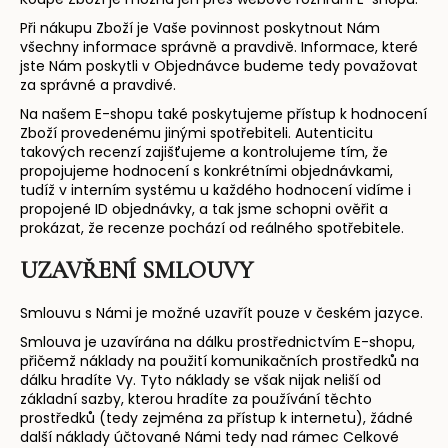
Při nákupu Zboží je Vaše povinnost poskytnout Nám
všechny informace správně a pravdivě. Informace, které
jste Nám poskytli v Objednávce budeme tedy považovat
za správné a pravdivé.
Na našem E-shopu také poskytujeme přístup k hodnocení
Zboží provedenému jinými spotřebiteli. Autenticitu
takových recenzí zajišťujeme a kontrolujeme tím, že
propojujeme hodnocení s konkrétními objednávkami,
tudíž v interním systému u každého hodnocení vidíme i
propojené ID objednávky, a tak jsme schopni ověřit a
prokázat, že recenze pochází od reálného spotřebitele.
UZAVŘENÍ SMLOUVY
Smlouvu s Námi je možné uzavřít pouze v českém jazyce.
Smlouva je uzavírána na dálku prostřednictvím E-shopu,
přičemž náklady na použití komunikačních prostředků na
dálku hradíte Vy. Tyto náklady se však nijak neliší od
základní sazby, kterou hradíte za používání těchto
prostředků (tedy zejména za přístup k internetu), žádné
další náklady účtované Námi tedy nad rámec Celkové