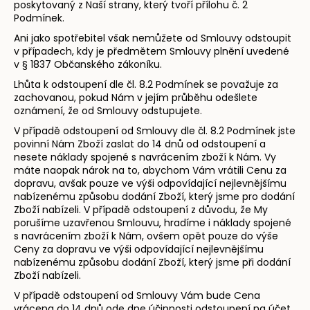
poskytovaný z Naší strany, který tvoří přílohu č. 2
Podmínek.
Ani jako spotřebitel však nemůžete od Smlouvy odstoupit
v případech, kdy je předmětem Smlouvy plnění uvedené
v § 1837 Občanského zákoníku.
Lhůta k odstoupení dle čl. 8.2 Podmínek se považuje za
zachovanou, pokud Nám v jejím průběhu odešlete
oznámení, že od Smlouvy odstupujete.
V případě odstoupení od Smlouvy dle čl. 8.2 Podmínek jste
povinní Nám Zboží zaslat do 14 dnů od odstoupení a
nesete náklady spojené s navrácením zboží k Nám. Vy
máte naopak nárok na to, abychom Vám vrátili Cenu za
dopravu, avšak pouze ve výši odpovídající nejlevnějšímu
nabízenému způsobu dodání Zboží, který jsme pro dodání
Zboží nabízeli. V případě odstoupení z důvodu, že My
porušíme uzavřenou Smlouvu, hradíme i náklady spojené
s navrácením zboží k Nám, ovšem opět pouze do výše
Ceny za dopravu ve výši odpovídající nejlevnějšímu
nabízenému způsobu dodání Zboží, který jsme při dodání
Zboží nabízeli.
V případě odstoupení od Smlouvy Vám bude Cena
vrácena do 14 dnů ode dne účinnosti odstoupení na účet,