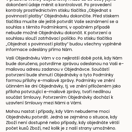
dokončení údaje měnit a kontrolovat. Po provedení
kontroly prostřednictvím stisku tlačítka „Objednat s
povinností platby“ Objednávku dokončíte. Před stiskem
tlačítka musíte ale ještě potvrdit Vaše seznámení se a
souhlas s těmito Podmínkami, v opačném případě
nebude možné Objednávku dokončit. K potvrzení a
souhlasu slouží zatrhávací políčko. Po stisku tlačítka
„Objednat s povinností platby“ budou všechny vyplněné
informace odeslány přímo Nám.
Vaši Objednávku Vám v co nejkratší době poté, kdy Nám
bude doručena, potvrdíme zprávou odeslanou na Vaši e-
mailovou adresu zadanou v Objednávce. Součástí
potvrzení bude shrnutí Objednávky a tyto Podmínky
formou přílohy e-mailové zprávy. Podmínky ve znění
účinném ke dni Objednávky, tj. ve znění přiloženém jako
příloha potvrzující e-mailové zprávy, tvoří nedílnou
součást Smlouvy. Potvrzením Objednávky dochází k
uzavření Smlouvy mezi Námi a Vámi.
Mohou nastat i případy, kdy Vám nebudeme moci
Objednávku potvrdit. Jedná se zejména o situace, kdy
Zboží není dostupné nebo případy, kdy objednáte větší
počet kusů Zboží, než kolik je z naší strany umožněno.