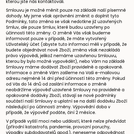
kterou jste nás kontaktovali.
Smlouvu je možné měnit pouze na základě naší písemné
dohody. My jsme však oprávněni změnit a doplnit tyto
Podmínky, tato změna se však nedotkne již uzavřených
Smluv, ale pouze Smluv, které budou uzavřeny po
účinnosti této změny. O změně Vás však budeme
informovat pouze v případě, že máte vytvořený
Uživatelský účet (abyste tuto informaci měli v případě, že
budete objednávat nové Zboží, změna však nezakládá
právo výpovědi, jelikož nemáme uzavřenou Smlouvu,
kterou by bylo možné vypovědět), nebo Vám na základě
Smlouvy máme dodávat Zboží pravidelně a opakovaně.
Informace o změně Vám zašleme na Vaši e-mailovou
adresu nejméně 14 dní před účinností této změny. Pokud
od Vás do 14 dnů od zaslání informace o změně
neobdržíme výpověď uzavřené Smlouvy na pravidelné a
opakované dodávky Zboží, stávají se nové podmínky
součástí naší Smlouvy a uplatní se na další dodávku Zboží
následující po účinnosti změny. Výpovědní doba v
případě, že výpověď podáte, činí 2 měsíce.
V případě vyšší moci nebo událostí, které nelze předvídat
(přírodní katastrofa, pandemie, provozní poruchy,
výpadky subdodavatelů apod.), neneseme odpovědnost