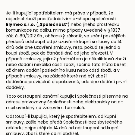
Je-li kupující spotřebitelem má právo v případě, že
objednal zboží prostřednictvím e-shopu společnosti
Elymeo s.r.o.
(„
Společnost
“) nebo jiného prostředku
komunikace na dálku, mimo případy uvedené v § 1837
zák. č. 89/2012 Sb., občanský zákoník, ve znění pozdějších
předpisů odstoupit od již uzavřené kupní smlouvy do 14
dnů ode dne uzavření smlouvy, resp. pokud se jedná o
koupi zboží, pak do čtrnácti dnů od jeho převzetí. V
případě smlouvy, jejímž předmětem je několik kusů zboží
nebo dodání několika částí zboží, začíná tato lhůta běžet
až dnem dodání posledního kusu nebo části zboží, a v
případě smlouvy, na základě které má být zboží
dodáváno pravidelně a opakovaně, ode dne dodání první
dodávky.
Toto odstoupení oznámí kupující Společnosti písemně na
adresu provozovny Společnosti nebo elektronicky na e-
mail uvedený na vzorovém formuláři.
Odstoupí-li kupující, který je spotřebitelem, od kupní
smlouvy, zašle nebo předá Společnosti bez zbytečného
odkladu, nejpozději do 14 dnů od odstoupení od kupní
smlouvy, zboží, které od ní obdržel.