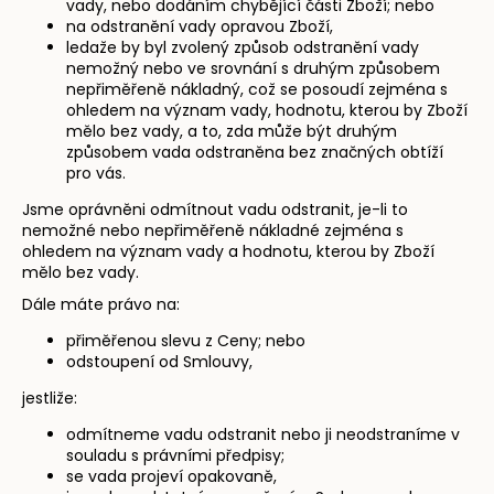
vady, nebo dodáním chybějící části Zboží; nebo
na odstranění vady opravou Zboží,
ledaže by byl zvolený způsob odstranění vady
nemožný nebo ve srovnání s druhým způsobem
nepřiměřeně nákladný, což se posoudí zejména s
ohledem na význam vady, hodnotu, kterou by Zboží
mělo bez vady, a to, zda může být druhým
způsobem vada odstraněna bez značných obtíží
pro vás.
Jsme oprávněni odmítnout vadu odstranit, je-li to
nemožné nebo nepřiměřeně nákladné zejména s
ohledem na význam vady a hodnotu, kterou by Zboží
mělo bez vady.
Dále máte právo na:
přiměřenou slevu z Ceny; nebo
odstoupení od Smlouvy,
jestliže:
odmítneme vadu odstranit nebo ji neodstraníme v
souladu s právními předpisy;
se vada projeví opakovaně,