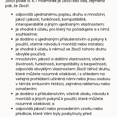
Zboží podle čl. 6.7 Podmínek je Zboží bez vad, zejména
pak, že Zboží:
odpovídá ujednanému popisu, druhu a množství,
jakož i jakosti, funkčnosti, kompatibilitě,
interoperabilitě a jiným ujednaným vlastnostem;
je vhodné k účelu, pro který ho požadujete a s nímž
souhlasíme;
je dodáno s ujednaným příslušenstvím a pokyny k
použití, včetně návodu k montáži nebo instalaci;
je vhodné k účelu, k němuž se Zboží tohoto druhu
obvykle používá;
množstvím, jakostí a dalšími vlastnostmi, včetně
životnosti, funkčnosti, kompatibility a bezpečnosti,
odpovídá obvyklým vlastnostem Zboží téhož druhu,
které můžete rozumně očekávat, i s ohledem na
veřejná prohlášení učiněná námi nebo jinou osobou
v témže smluvním řetězci, zejména reklamou nebo
označením;
je dodáno s příslušenstvím, včetně obalu, návodu k
montáži a jiných pokynů k použití, které můžete
rozumně očekávat; a
odpovídá jakostí nebo provedením vzorku nebo
předloze, které Vám byly poskytnuty před