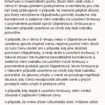
Informaci o maximálním počtu Zboží Vám však vždy v
rámci E-shopu předem poskytneme a neměla by pro Vás
být tedy překvapivá. V případě, že nastane jakýkoli důvod,
pro který nemůžeme Objednávku potvrdit, budeme Vás
kontaktovat a zašleme Vám nabídku na uzavření Smlouvy
v pozměněné podobě oproti Objednávce. Smlouva je v
takovém případě uzavřena ve chvíli, kdy Naši nabídku
potvrdíte.
V případě, že v rámci E-shopu nebo v Objednávce bude
uvedena zjevně chybná Cena, nejsme povinni Vám Zboží
za tuto Cenu dodat ani v případě, kdy jste obdrželi
potvrzení Objednávky, a tedy došlo k uzavření Smlouvy. V
takové situaci Vás budeme bezodkladně kontaktovat a
zašleme Vám nabídku na uzavření nové Smlouvy v
pozměněné podobě oproti Objednávce. Nová Smlouva je
v takovém případě uzavřena ve chvíli, kdy Naši nabídku
potvrdíte. Za zjevnou chybu v Ceně se považuje například
situace, kdy Cena neodpovídá obvyklé ceně u jiných
prodejců nebo chybí či přebývá cifra.
V případě, kdy dojde k uzavření Smlouvy, Vám vzniká
závazek k zaplacení Celkové ceny.
V případě, že máte zřízen Uživatelský účet, můžete učinit