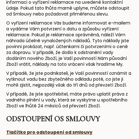
informaci o vyřízení reklamace na uvedené kontaktní
údaje. Pokud tato lhůta marně uplyne, můžete odstoupit
od Smlouvy nebo požadovat přiměřenou slevu.
O vyřízení reklamace Vás budeme informovat e-mailem
a vydáme Vám potvrzení o datu a způsobu vyřízení
reklamace. Pokud je reklamace oprávněná, náleží Vám
náhrada účelně vynaložených nákladů. Tyto náklady jste
povinni prokázat, např. účtenkami či potvrzeními o ceně
za dopravu. V případě, že došlo k odstranění vady
dodáním nového Zboží, je Vaší povinností Nám původní
Zboží vrátit, náklady na toto vrácení však hradíme My.
V případě, že jste podnikateli, je Vaší povinností oznámit a
vytknout vadu bez zbytečného odkladu poté, co jste ji
mohli zjistit, nejpozději však do tří dnů od převzetí Zboží.
V případě, že jste spotřebitel, máte právo uplatit práva z
vadného plnění u vady, která se vyskytne u spotřebního
Zboží ve lhůtě 24 měsíců od převzetí Zboží.
ODSTOUPENÍ OS SMLOUVY
Tlačítko pro odstoupení od smlouvy