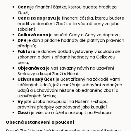
č
u
Cena
je finanční částka, kterou budete hradit za
Zboží;
j
Cena za dopravu
je finanční částka, kterou budete
e
hradit za doručení Zboží, a to včetně ceny za jeho
m
zabalení;
e
Celková cena
je součet Ceny a Ceny za dopravu;
DPH
je daň z přidané hodnoty dle platných právních
předpisů;
SNÍDAŇOVÉ
Faktura
je daňový doklad vystavený v souladu se
SKOŘICOVÉ
zákonem o dani z přidané hodnoty na Celkovou
COOKIE
cenu;
PLNĚNÉ
Objednávka
je Váš závazný návrh na uzavření
80G
Smlouvy o koupi Zboží s Námi;
85
Uživatelský účet
je účet zřízený na základě Vámi
Kč
sdělených údajů, jež umožňuje uchování zadaných
údajů a uchovávání historie objednaného Zboží a
uzavřených Smluv;
Vy
jste osoba nakupující na Našem E-shopu,
právními předpisy označovaná jako kupující;
Zboží
je vše, co můžete nakoupit na E-shopu.
Obecná ustanovení a poučení
Koupě Zboží je možná jen přes webové rozhraní E-shopu.