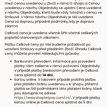
mezi Cenou uvedenou u Zboží v rámci E-shopu a Cenou
uvedenou v návrhu Objednávky se uplatní Cena uvedená
v návrhu Objednávky, která bude vždy totožná s cenou ve
Smlouvě. V rámci návrhu Objednávky je též uvedena
Cena za dopravu, případně podmínky, kdy je doprava
zdarma.
Celková cena je uvedena včetně DPH včetně veškerých
poplatků stanovených zákonem.
Platbu Celkové ceny po Vás budeme požadovat po
uzavření Smlouvy a před předáním Zboží. Úhradu Celkové
ceny můžete provést následujícími způsoby:
Bankovním převodem. Informace pro provedení
platby Vám zašleme v rámci potvrzení Objednávky.
V případě platby bankovním převodem je Celková
cena splatná do
14 dní.
Kartou online. V takovém případě probíhá platba
přes platební bránu uvedenou v e-shopu, přičemž
platba se řídí podmínkami této platební brány, které
jsou dostupné na adrese:
https://www.shoptetpay.com/cs/
.
V případě platby
kartou online je Celková cena splatná do 5 dní.