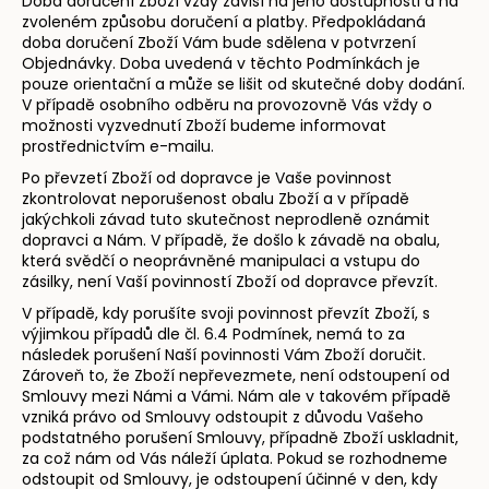
Doba doručení Zboží vždy závisí na jeho dostupnosti a na
zvoleném způsobu doručení a platby. Předpokládaná
doba doručení Zboží Vám bude sdělena v potvrzení
Objednávky. Doba uvedená v těchto Podmínkách je
pouze orientační a může se lišit od skutečné doby dodání.
V případě osobního odběru na provozovně Vás vždy o
možnosti vyzvednutí Zboží budeme informovat
prostřednictvím e-mailu.
Po převzetí Zboží od dopravce je Vaše povinnost
zkontrolovat neporušenost obalu Zboží a v případě
jakýchkoli závad tuto skutečnost neprodleně oznámit
dopravci a Nám. V případě, že došlo k závadě na obalu,
která svědčí o neoprávněné manipulaci a vstupu do
zásilky, není Vaší povinností Zboží od dopravce převzít.
V případě, kdy porušíte svoji povinnost převzít Zboží, s
výjimkou případů dle čl. 6.4 Podmínek, nemá to za
následek porušení Naší povinnosti Vám Zboží doručit.
Zároveň to, že Zboží nepřevezmete, není odstoupení od
Smlouvy mezi Námi a Vámi. Nám ale v takovém případě
vzniká právo od Smlouvy odstoupit z důvodu Vašeho
podstatného porušení Smlouvy, případně Zboží uskladnit,
za což nám od Vás náleží úplata. Pokud se rozhodneme
odstoupit od Smlouvy, je odstoupení účinné v den, kdy