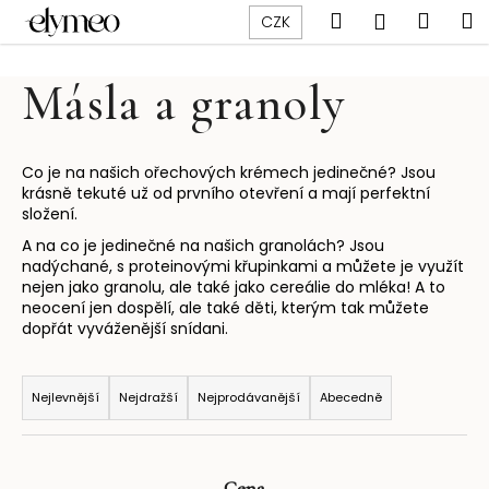
K
Přejít
Hledat
Náku
M
Přihlášen
CZK
na
o
obsah
Zpět
Zpět
košík
š
Másla a granoly
í
C
k
o
p
Co je na našich ořechových krémech jedinečné? Jsou
krásně tekuté už od prvního otevření a mají perfektní
o
složení.
t
A na co je jedinečné na našich granolách? Jsou
ř
nadýchané, s proteinovými křupinkami a můžete je využít
e
nejen jako granolu, ale také jako cereálie do mléka! A to
neocení jen dospělí, ale také děti, kterým tak můžete
b
dopřát vyváženější snídani.
u
Ř
j
a
e
Nejlevnější
Nejdražší
Nejprodávanější
Abecedně
z
t
e
e
n
n
Cena