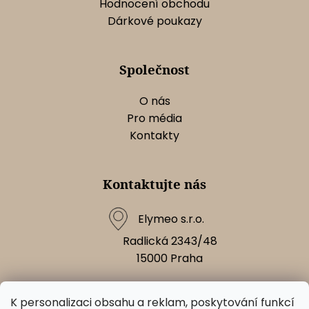
u
Hodnocení obchodu
Dárkové poukazy
Společnost
O nás
Pro média
Kontakty
Kontaktujte nás
Elymeo s.r.o.
Radlická 2343/48
15000
Praha
K personalizaci obsahu a reklam, poskytování funkcí
Napište nám!