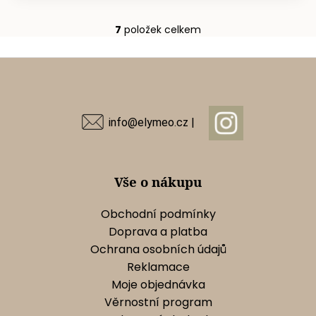
7
položek celkem
O
v
Z
l
á
á
d
p
a
a
info@elymeo.cz |
c
t
í
í
p
r
Vše o nákupu
v
k
Obchodní podmínky
y
Doprava a platba
v
Ochrana osobních údajů
ý
Reklamace
p
Moje objednávka
i
s
Věrnostní program