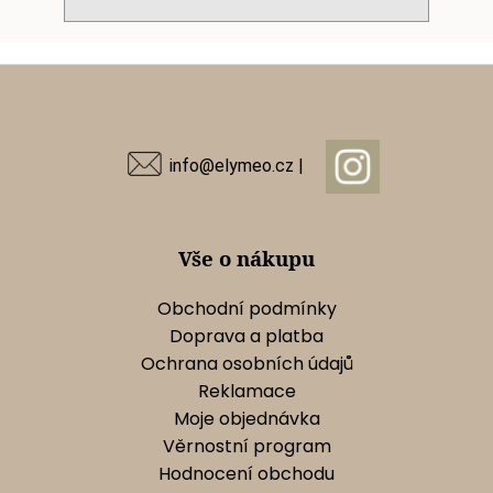
Z
á
p
a
info@elymeo.cz |
t
í
Vše o nákupu
Obchodní podmínky
Doprava a platba
Ochrana osobních údajů
Reklamace
Moje objednávka
Věrnostní program
Hodnocení obchodu