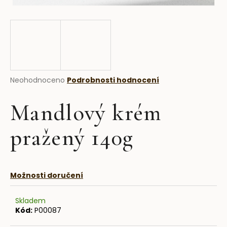
a
j
í
t
?
Průměrné
Neohodnoceno
Podrobnosti hodnocení
hodnocení
produktu
Mandlový krém
je
HLEDAT
0,0
z
pražený 140g
5
hvězdiček.
D
o
Možnosti doručení
p
o
Skladem
r
Kód:
P00087
u