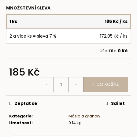
č
u
MNOŽSTEVNÍ SLEVA
j
e
1 ks
185 Kč
/ ks
m
e
2 a více ks = sleva 7 %
172,05 Kč
/ ks
Ušetříte
0 Kč
SNÍDAŇOVÉ
COOKIE
-
ČOKO
185 Kč
&
KOKOS
Měrná
80G
DO KOŠÍKU
cena:
NEPLNĚNÉ
75
Kč
Zeptat se
Sdílet
Kategorie
:
Másla a granoly
Hmotnost
:
0.14 kg