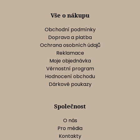
í
p
r
Vše o nákupu
v
k
Obchodní podmínky
y
Doprava a platba
v
Ochrana osobních údajů
ý
Reklamace
p
Moje objednávka
i
s
Věrnostní program
u
Hodnocení obchodu
Dárkové poukazy
Společnost
O nás
Pro média
Kontakty