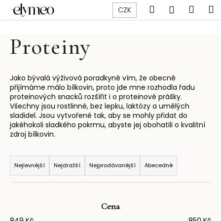
K
Přejít
Hledat
Náku
M
Přihlášen
CZK
na
o
obsah
Zpět
Zpět
košík
š
Proteiny
í
C
k
o
p
Jako bývalá výživová poradkyně vím, že obecně
přijímáme málo bílkovin, proto jde mne rozhodla řadu
o
proteinových snacků rozšířit i o proteinové prášky.
t
Všechny jsou rostlinné, bez lepku, laktózy a umělých
sladidel. Jsou vytvořené tak, aby se mohly přidat do
ř
jakéhokoli sladkého pokrmu, abyste jej obohatili o kvalitní
e
zdroj bílkovin.
b
Ř
u
a
Nejlevnější
Nejdražší
Nejprodávanější
Abecedně
j
z
e
e
t
n
e
Cena
í
n
849
Kč
850
Kč