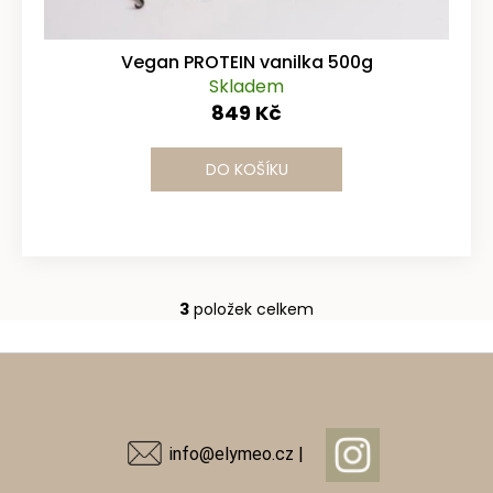
Vegan PROTEIN vanilka 500g
Skladem
849 Kč
DO KOŠÍKU
3
položek celkem
O
v
Z
l
á
á
d
p
a
a
info@elymeo.cz |
c
t
í